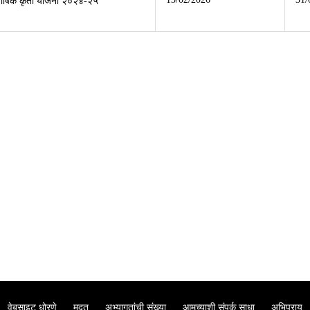
वार्षिक कृती योजना २०२४-२५
वेबसाइट धोरणे
मदत
अभ्यागतांची संख्या
आमच्याशी संपर्क साधा
अभिप्राय