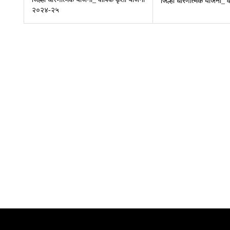
जिल्हा धोरणात्मक योजना_ 
२०२४-२५