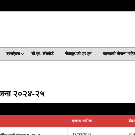
दस्तऐवज
डी.एम. डॅशबोर्ड
सेवादूत/जी एम एस
महत्त्वाची योजना माहि
 योजना २०२४-२५
प्रारंभ तारीख
शेव
13/02/2026
31/