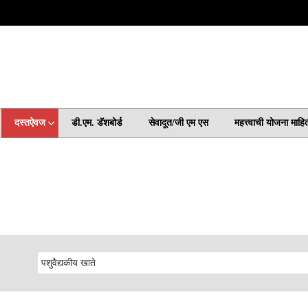
दस्तऐवज
डी.एम. डॅशबोर्ड
सेवादूत/जी एम एस
महत्त्वाची योजना माहि