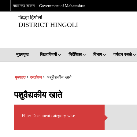
महाराष्ट्र शासन
Government of Maharashtra
जिल्हा हिंगोली
DISTRICT HINGOLI
मुख्यपृष्ठ
जिल्हाविषयी
निर्देशिका
विभाग
पर्यटन स्थळे
पशुवैद्यकीय खाते
मुख्यपृष्ठ
दस्तऐवज
पशुवैद्यकीय खाते
Filter Document category wise