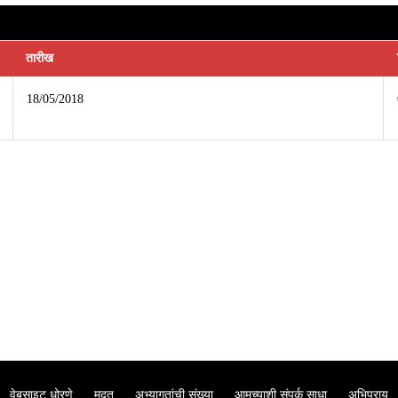
तारीख
18/05/2018
वेबसाइट धोरणे
मदत
अभ्यागतांची संख्या
आमच्याशी संपर्क साधा
अभिप्राय