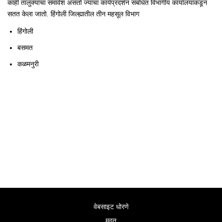
काही तालुक्यांचा समावेश असतो ज्यांचा कार्यप्रदर्शन संबंधित विभागीय कार्यालयांकडून
सतत केला जातो. हिंगोली जिल्ह्यातील तीन महसूल विभाग
हिंगोली
बसमत
कळमनुरी
वेबसाइट धोरणे
मदत